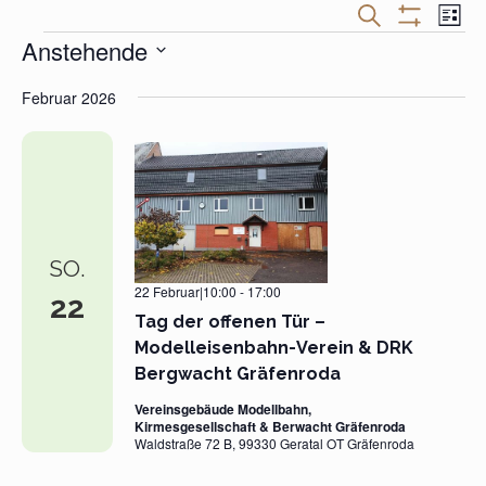
Veranstaltungen
Veran
SUCHE
LISTE
Suche
Ansic
Filter
Veranstaltungen
Anstehende
und
Navig
Anzeigen
Ansichten,
Datum
Navigation
Februar 2026
wählen.
SO.
22 Februar|10:00
-
17:00
22
Tag der offenen Tür –
Modelleisenbahn-Verein & DRK
Bergwacht Gräfenroda
Vereinsgebäude Modellbahn,
Kirmesgesellschaft & Berwacht Gräfenroda
Waldstraße 72 B, 99330 Geratal OT Gräfenroda