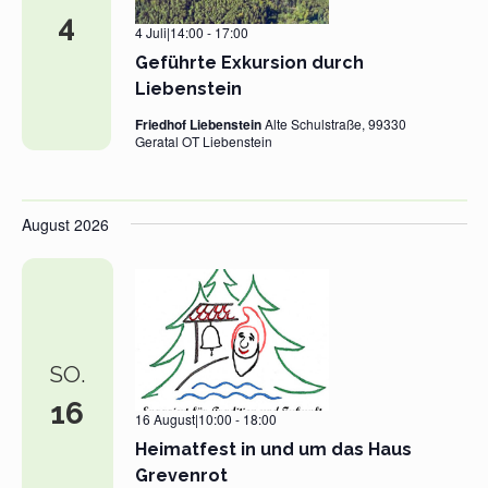
4
4 Juli|14:00
-
17:00
Geführte Exkursion durch
Liebenstein
Friedhof Liebenstein
Alte Schulstraße, 99330
Geratal OT Liebenstein
August 2026
SO.
16
16 August|10:00
-
18:00
Heimatfest in und um das Haus
Grevenrot