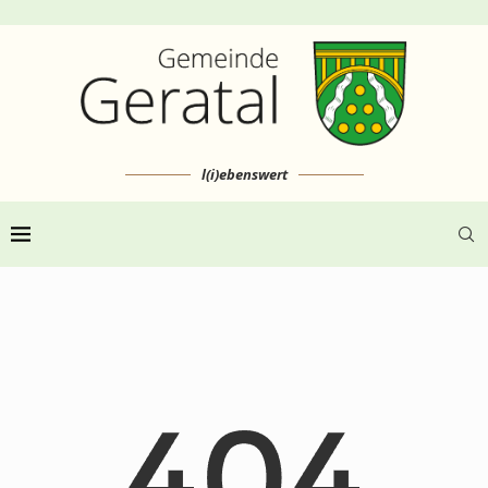
l(i)ebenswert