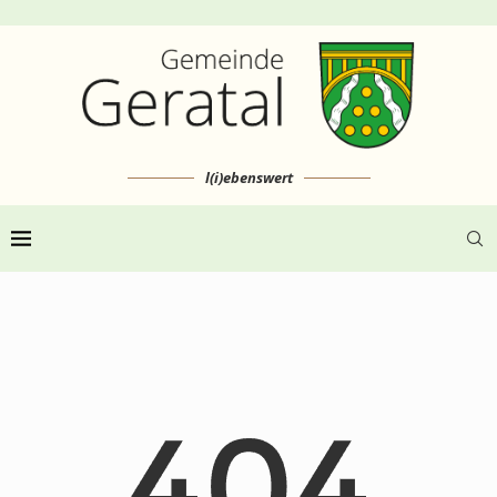
l(i)ebenswert