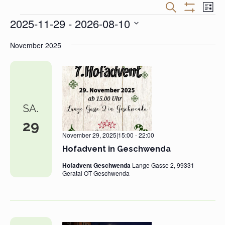
Veranstaltungen
Veran
SUCHE
LISTE
Suche
Ansic
Filter
Veranstaltungen
2025-11-29
 - 
2026-08-10
und
Navig
Anzeigen
Ansichten,
Datum
Navigation
November 2025
wählen.
SA.
29
November 29, 2025|15:00
-
22:00
Hofadvent in Geschwenda
Hofadvent Geschwenda
Lange Gasse 2, 99331
Geratal OT Geschwenda