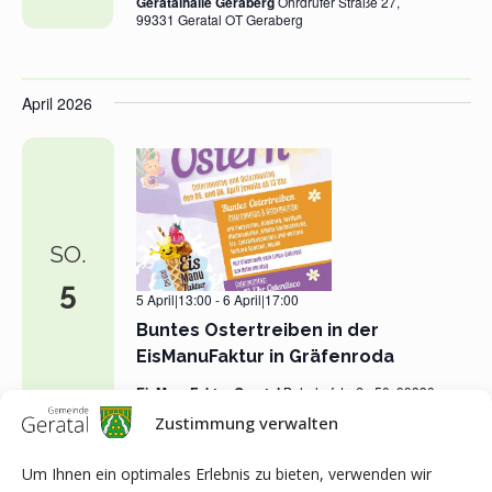
Geratalhalle Geraberg
Ohrdrufer Straße 27,
99331 Geratal OT Geraberg
April 2026
SO.
5
5 April|13:00
-
6 April|17:00
Buntes Ostertreiben in der
EisManuFaktur in Gräfenroda
EisManuFaktur Geratal
Bahnhofstraße 50, 99330
Geratal OT Gräfenroda
Zustimmung verwalten
Um Ihnen ein optimales Erlebnis zu bieten, verwenden wir