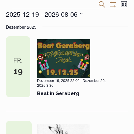
Veranstaltungen
Veran
SUCHE
LISTE
Suche
Ansic
Filter
Veranstaltungen
2025-12-19
 - 
2026-08-06
und
Navig
Anzeigen
Ansichten,
Datum
Navigation
Dezember 2025
wählen.
FR.
19
Dezember 19, 2025|22:00
-
Dezember 20,
2025|3:30
Beat in Geraberg