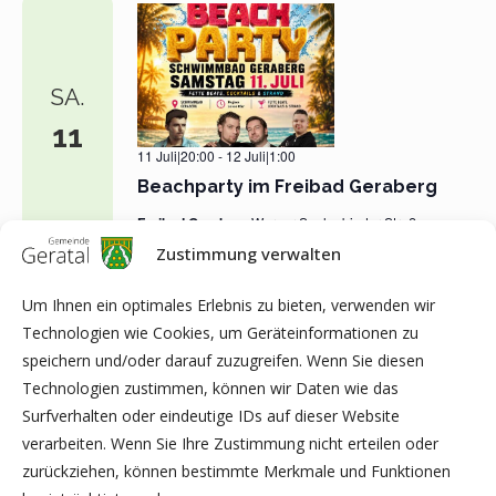
SA.
11
11 Juli|20:00
-
12 Juli|1:00
Beachparty im Freibad Geraberg
Freibad Geraberg
Werner-Seelenbinder-Straße
34, 99331 Geratal OT Geraberg
Zustimmung verwalten
Um Ihnen ein optimales Erlebnis zu bieten, verwenden wir
Technologien wie Cookies, um Geräteinformationen zu
VORHERIGE
Heute
Veran
Nächste
speichern und/oder darauf zuzugreifen. Wenn Sie diesen
VERANSTALTUNGEN
Technologien zustimmen, können wir Daten wie das
Surfverhalten oder eindeutige IDs auf dieser Website
KALENDER ABONNIEREN
verarbeiten. Wenn Sie Ihre Zustimmung nicht erteilen oder
zurückziehen, können bestimmte Merkmale und Funktionen