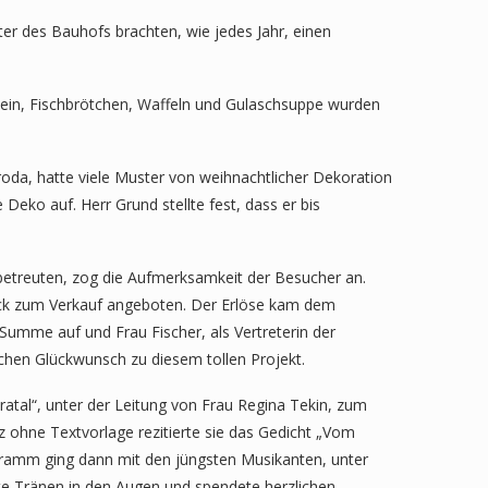
er des Bauhofs brachten, wie jedes Jahr, einen
ein, Fischbrötchen, Waffeln und Gulaschsuppe wurden
oda, hatte viele Muster von weihnachtlicher Dekoration
eko auf. Herr Grund stellte fest, dass er bis
 betreuten, zog die Aufmerksamkeit der Besucher an.
eck zum Verkauf angeboten. Der Erlöse kam dem
mme auf und Frau Fischer, als Vertreterin der
chen Glückwunsch zu diesem tollen Projekt.
atal“, unter der Leitung von Frau Regina Tekin, zum
nz ohne Textvorlage rezitierte sie das Gedicht „Vom
ogramm ging dann mit den jüngsten Musikanten, unter
tte Tränen in den Augen und spendete herzlichen