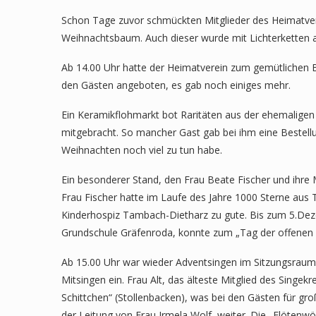
Schon Tage zuvor schmückten Mitglieder des Heimatvere
Weihnachtsbaum. Auch dieser wurde mit Lichterketten a
Ab 14.00 Uhr hatte der Heimatverein zum gemütlichen 
den Gästen angeboten, es gab noch einiges mehr.
Ein Keramikflohmarkt bot Raritäten aus der ehemaligen 
mitgebracht. So mancher Gast gab bei ihm eine Bestellu
Weihnachten noch viel zu tun habe.
Ein besonderer Stand, den Frau Beate Fischer und ihre
Frau Fischer hatte im Laufe des Jahre 1000 Sterne au
Kinderhospiz Tambach-Dietharz zu gute. Bis zum 5.Dez
Grundschule Gräfenroda, konnte zum „Tag der offenen T
Ab 15.00 Uhr war wieder Adventsingen im Sitzungsraum d
Mitsingen ein. Frau Alt, das älteste Mitglied des Singe
Schittchen“ (Stollenbacken), was bei den Gästen für g
der Leitung von Frau Irmela Wolf, weiter. Die „Flötenw