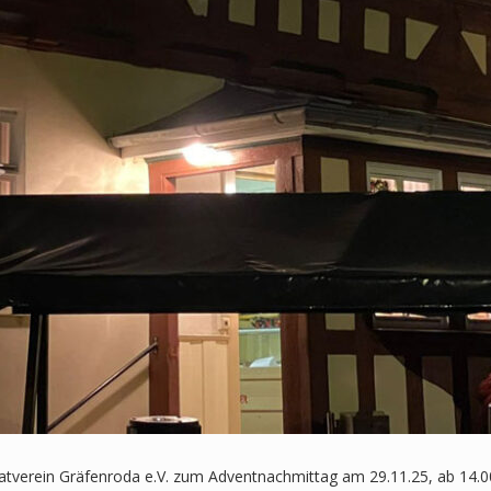
matverein Gräfenroda e.V. zum Adventnachmittag am 29.11.25, ab 14.