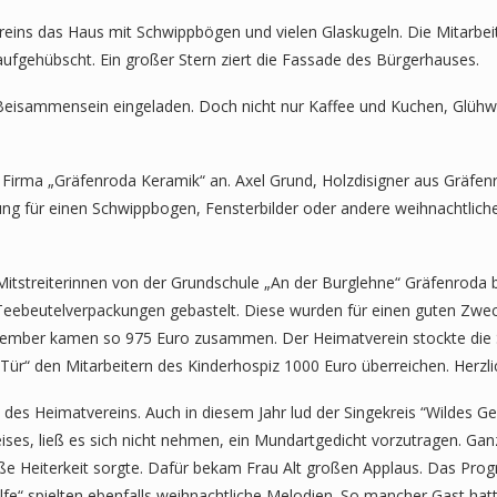
ins das Haus mit Schwippbögen und vielen Glaskugeln. Die Mitarbeit
ufgehübscht. Ein großer Stern ziert die Fassade des Bürgerhauses.
Beisammensein eingeladen. Doch nicht nur Kaffee und Kuchen, Glühw
Firma „Gräfenroda Keramik“ an. Axel Grund, Holzdisigner aus Gräfenr
ng für einen Schwippbogen, Fensterbilder oder andere weihnachtliche D
 Mitstreiterinnen von der Grundschule „An der Burglehne“ Gräfenroda
s Teebeutelverpackungen gebastelt. Diese wurden für einen guten Zw
ember kamen so 975 Euro zusammen. Der Heimatverein stockte die Su
ür“ den Mitarbeitern des Kinderhospiz 1000 Euro überreichen. Herzli
es Heimatvereins. Auch in diesem Jahr lud der Singekreis “Wildes Ger
kreises, ließ es sich nicht nehmen, ein Mundartgedicht vorzutragen. Ga
roße Heiterkeit sorgte. Dafür bekam Frau Alt großen Applaus. Das Pr
ölfe“ spielten ebenfalls weihnachtliche Melodien. So mancher Gast ha