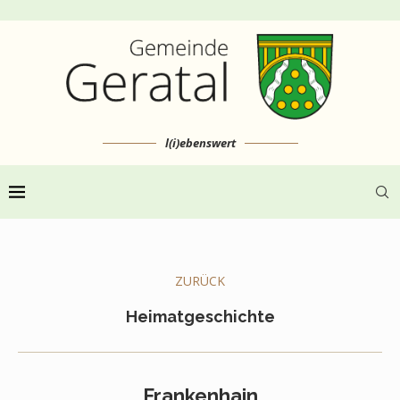
l(i)ebenswert
ZURÜCK
Heimatgeschichte
Frankenhain