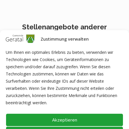
Stellenangebote anderer
Einrichtungen
Zustimmung verwalten
Um Ihnen ein optimales Erlebnis zu bieten, verwenden wir
Mitarbeiter (m/w/d)
Technologien wie Cookies, um Geräteinformationen zu
Jugendherberge für Verpflegung &
speichern und/oder darauf zuzugreifen. Wenn Sie diesen
Reinigung (Teilzeit oder Minijob)
Technologien zustimmen, können wir Daten wie das
Außenstellenleitung (m/w/d) für das
Surfverhalten oder eindeutige IDs auf dieser Website
Bildungs- und Medienzentrum
verarbeiten. Wenn Sie Ihre Zustimmung nicht erteilen oder
Gräfenroda
zurückziehen, können bestimmte Merkmale und Funktionen
beeinträchtigt werden.
Akzeptieren