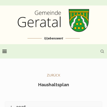
l(i)ebenswert
ZURÜCK
Haushaltsplan