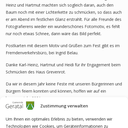
Heinz und Hartmut machten sich sogleich daran, auch den
Baum noch mit einer Lichterkette zu schmücken, so dass auch
er am Abend im festlichen Glanz erstrahlt. Für alle Freunde des
Fotografierens wieder ein wunderschönes Fotomotiv, es fehlt
nur noch etwas Schnee, dann wäre das Bild perfekt.
Postkarten mit diesem Motiv und Grüßen zum Fest gibt es im
Fremdenverkehrsbüro, bei Ingrid Belau.
Danke Karl-Heinz, Hartmut und Heidi für ihr Engagement beim
Schmücken des Haus Grevenrot.
Da wir in diesem Jahr keine Feste mit unseren Bürgerinnen und
Bürgern feiern konnten und können, hoffen wir auf ein
besseres Jahr 2021.
Zustimmung verwalten
Der Heimatverein Gräfenroda e.V. wünscht allen Bewohnern in
Gräfenroda und in der Gemeinde Geratal ein besinnliches
Um Ihnen ein optimales Erlebnis zu bieten, verwenden wir
Weihnachtsfest und einen guten Start ins Jahr 2021.
Technologien wie Cookies, um Geräteinformationen zu