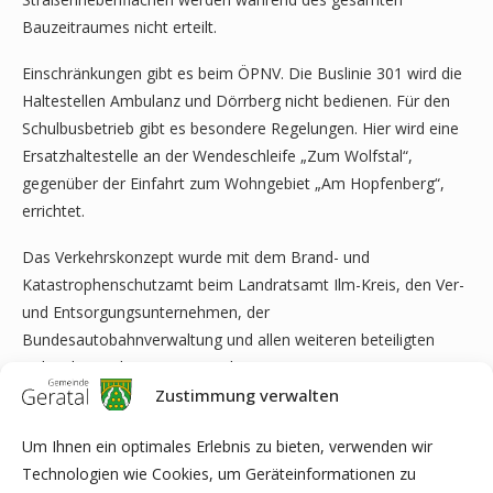
Bauzeitraumes nicht erteilt.
Einschränkungen gibt es beim ÖPNV. Die Buslinie 301 wird die
Haltestellen Ambulanz und Dörrberg nicht bedienen. Für den
Schulbusbetrieb gibt es besondere Regelungen. Hier wird eine
Ersatzhaltestelle an der Wendeschleife „Zum Wolfstal“,
gegenüber der Einfahrt zum Wohngebiet „Am Hopfenberg“,
errichtet.
Das Verkehrskonzept wurde mit dem Brand- und
Katastrophenschutzamt beim Landratsamt Ilm-Kreis, den Ver-
und Entsorgungsunternehmen, der
Bundesautobahnverwaltung und allen weiteren beteiligten
Behörden und Institutionen abgestimmt.
Zustimmung verwalten
Wolfgang Holl
Geschäftsleiter WAwZV „Obere Gera“
Um Ihnen ein optimales Erlebnis zu bieten, verwenden wir
Technologien wie Cookies, um Geräteinformationen zu