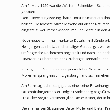
Am 5. März 1950 war die „Walter – Schneider – Schanze“
gedauert.
Den „Einweihungssprung“ hatte Horst Brückner aus Ilme
beliebt. Die höchste offizielle Weite auf dieser Naturs
eingestellt, weil immer wieder Erde und Gestein in den A
Noch heute kann man markante Details im Gelände erke
Hein-Jürgen Leinhoß, ein ehemaliger Geraberger, war e
umfangreiche Recherchen angestellt und nach und nach n
Finanzierung übernahm der Geraberger Heimatfreunde e.
Im Zuge der Recherchen und persönlicher Gespräche kam 
Möller, er sprang einst in Elgersburg, fand sich ein ehe
Am Samstagnachmittag gab es eine kleine Einweihungs
Ortschaftsbürgermeister Holger Frankenberg begrüßt we
Hingucker sorgte Vereinsmitglied Dieter Keiner, der in h
Die ehemaligen Skispringer Dieter Möller und Dieter K