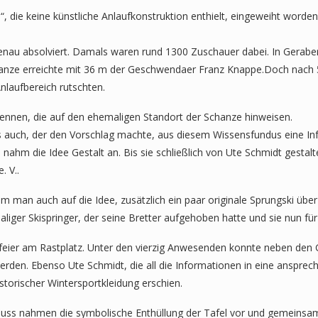
, die keine künstliche Anlaufkonstruktion enthielt, eingeweiht worde
nau absolviert. Damals waren rund 1300 Zuschauer dabei. In Geraber
chanze erreichte mit 36 m der Geschwendaer Franz Knappe.Doch nach 5 
nlaufbereich rutschten.
nnen, die auf den ehemaligen Standort der Schanze hinweisen.
s auch, der den Vorschlag machte, aus diesem Wissensfundus eine Inf
ahm die Idee Gestalt an. Bis sie schließlich von Ute Schmidt gestalt
 V..
man auch auf die Idee, zusätzlich ein paar originale Sprungski über
maliger Skispringer, der seine Bretter aufgehoben hatte und sie nun fü
feier am Rastplatz. Unter den vierzig Anwesenden konnte neben den
rden. Ebenso Ute Schmidt, die all die Informationen in eine anspre
istorischer Wintersportkleidung erschien.
rauss nahmen die symbolische Enthüllung der Tafel vor und gemeinsam