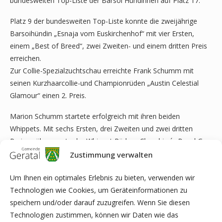
bundesweiten Top-Liste der Barsoi Hündinnen auf Platz 17.
Platz 9 der bundesweiten Top-Liste konnte die zweijährige
Barsoihündin „Esnaja vom Euskirchenhof“ mit vier Ersten,
einem „Best of Breed“, zwei Zweiten- und einem dritten Preis
erreichen.
Zur Collie-Spezialzuchtschau erreichte Frank Schumm mit
seinen Kurzhaarcollie-und Championrüden „Austin Celestial
Glamour“ einen 2. Preis.
Marion Schumm startete erfolgreich mit ihren beiden
Whippets. Mit sechs Ersten, drei Zweiten und zwei dritten
Preisen überzeugte der Whippet Rüden „Cherubim´s Royal Go
for Gold Gustaf“ die Ausstellungsrichter von seiner Qualität und
Zustimmung verwalten
erreichte somit Platz 10 auf der Top-Liste des Deutschen
Um Ihnen ein optimales Erlebnis zu bieten, verwenden wir
Whippet Club´s.
Technologien wie Cookies, um Geräteinformationen zu
Die Championhündin „Cherubim`s Royal Victory Valentina II“
speichern und/oder darauf zuzugreifen. Wenn Sie diesen
wurde ebenso erfolgreich von Marion Schumm präsentiert und
Technologien zustimmen, können wir Daten wie das