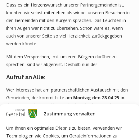
Dass es ein Herzenswunsch unserer Partnergemeinden ist,
konnten wir selbst miterleben als wir bei unseren Besuchen in
den Gemeinden mit den Bürgern sprachen. Das Leuchten in
ihren Augen war nicht zu übersehen. Schön wäre es, wenn
auch von unserer Seite so viel Herzlichkeit zurückgegeben
werden könnte.
Mit dem Versprechen, mit unseren Bürgern darüber zu
sprechen sind wir abgereist. Deshalb nun der
Aufruf an Alle:
Wer Interesse hat am partnerschaftlichen Austausch mit den
Gemeinden, der kommt bitte am
Montag den 28.04.25 in
den Generationstreff am Schwimmbad 19.00 Uhr
.
Zustimmung verwalten
Dort werden wir Euch erst einmal informieren, was da auf
Euch zukommt und wie so etwas abläuft. Danach könnt Ihr
Um Ihnen ein optimales Erlebnis zu bieten, verwenden wir
Euch erst einmal alles verinnerlichen und in Ruhe mit Euren
Technologien wie Cookies, um Geräteinformationen zu