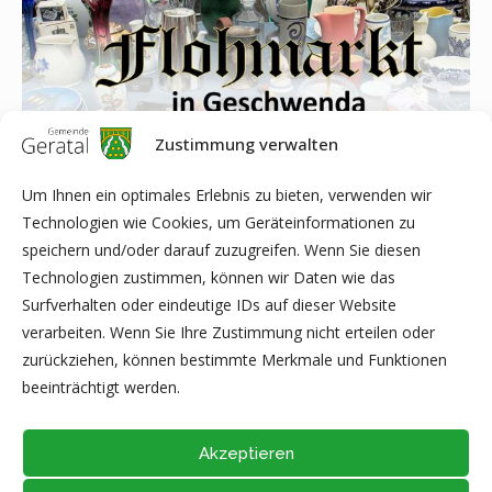
Zustimmung verwalten
Um Ihnen ein optimales Erlebnis zu bieten, verwenden wir
Technologien wie Cookies, um Geräteinformationen zu
speichern und/oder darauf zuzugreifen. Wenn Sie diesen
Technologien zustimmen, können wir Daten wie das
Am 03. September 2023 findet anlässlich des Geschwendaer
Surfverhalten oder eindeutige IDs auf dieser Website
Dorffestes ein Flohmarkt auf dem Parkplatz am
verarbeiten. Wenn Sie Ihre Zustimmung nicht erteilen oder
Kickelhähnchen statt. Bis zum 23.08.2023 ist es möglich, sich
zurückziehen, können bestimmte Merkmale und Funktionen
als Standbetreiber anzumelden.
beeinträchtigt werden.
Akzeptieren