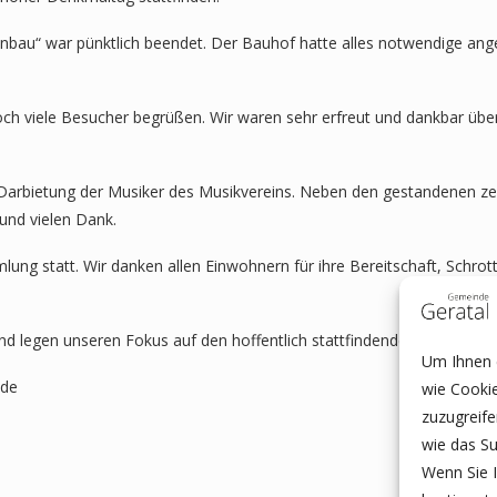
bau“ war pünktlich beendet. Der Bauhof hatte alles notwendige angeli
och viele Besucher begrüßen. Wir waren sehr erfreut und dankbar üb
bietung der Musiker des Musikvereins. Neben den gestandenen zeigte
und vielen Dank.
ung statt. Wir danken allen Einwohnern für ihre Bereitschaft, Schrott
d legen unseren Fokus auf den hoffentlich stattfindenden Weihnacht
Um Ihnen e
nde
wie Cooki
zuzugreif
wie das Su
Wenn Sie I