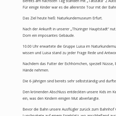
Bereits am nächsten Tag standen mit „Tatütata“ 2 Auto
Für einige Kinder war es die allererste Tour mit der Ba
Das Ziel heute hieß: Naturkundemuseum Erfurt.
Nach der Ankunft in unserer „Thüringer Hauptstadt“ nu
Dom ein imposantes Gebäude.
10.00 Uhr erwartete die Gruppe Luisa im Naturkundemus
wissen und Luisa stand zu jeder Frage Rede und Antwor
Nachdem das Futter der Eichhörnchen, speziell Nüsse, 
Hände nehmen.
Die 6-Jährigen sind bereits sehr selbstständig und durf
Den krönenden Abschluss entdeckten unsere Kids im Kel
ein, was den Kindern einigen Mut abverlangte.
Bevor die Bahn unsere Ausflügler zurück zum Bahnhof G
Lunchpakete auf einem Spielplatz, wo anschließend ausg