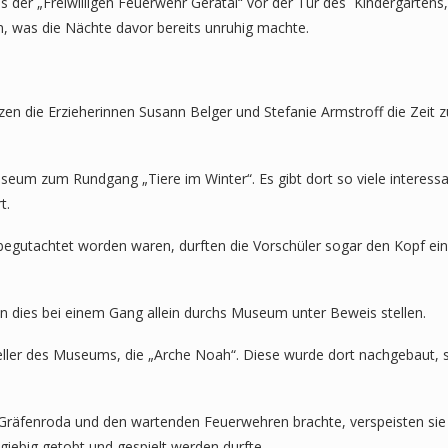
s der „Freiwilligen Feuerwehr Geratal“ vor der Tür des Kindergarten
hn, was die Nächte davor bereits unruhig machte.
tzen die Erzieherinnen Susann Belger und Stefanie Armstroff die Zei
eum zum Rundgang „Tiere im Winter“. Es gibt dort so viele interessa
t.
begutachtet worden waren, durften die Vorschüler sogar den Kopf ein
ten dies bei einem Gang allein durchs Museum unter Beweis stellen.
ler des Museums, die „Arche Noah“. Diese wurde dort nachgebaut, so
räfenroda und den wartenden Feuerwehren brachte, verspeisten sie d
iebig getobt und gespielt werden durfte.