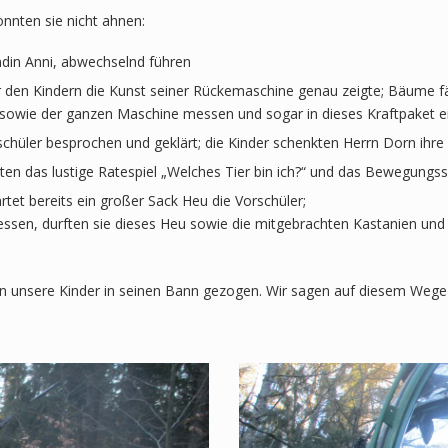
onnten sie nicht ahnen:
ündin Anni, abwechselnd führen
r den Kindern die Kunst seiner Rückemaschine genau zeigte; Bäume fäll
 sowie der ganzen Maschine messen und sogar in dieses Kraftpaket ein
schüler besprochen und geklärt; die Kinder schenkten Herrn Dorn ihre
n das lustige Ratespiel „Welches Tier bin ich?“ und das Bewegungss
rtet bereits ein großer Sack Heu die Vorschüler;
ressen, durften sie dieses Heu sowie die mitgebrachten Kastanien u
ssen unsere Kinder in seinen Bann gezogen. Wir sagen auf diesem We