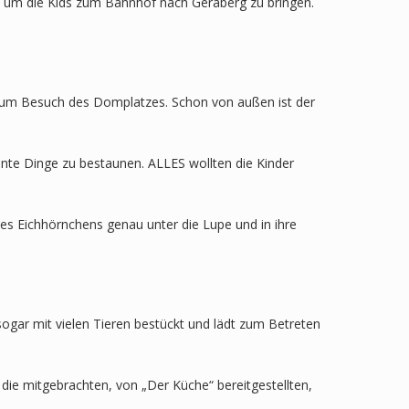
s, um die Kids zum Bahnhof nach Geraberg zu bringen.
t zum Besuch des Domplatzes. Schon von außen ist der
nte Dinge zu bestaunen. ALLES wollten die Kinder
es Eichhörnchens genau unter die Lupe und in ihre
gar mit vielen Tieren bestückt und lädt zum Betreten
ie mitgebrachten, von „Der Küche“ bereitgestellten,