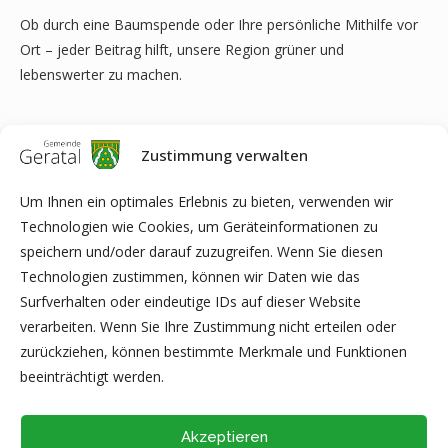
Ob durch eine Baumspende oder Ihre persönliche Mithilfe vor
Ort – jeder Beitrag hilft, unsere Region grüner und
lebenswerter zu machen.
Zustimmung verwalten
Jetzt Baum spenden und Mitpflanzen!
Alle Informationen zur Aktion, zur Anmeldung sowie zur
Um Ihnen ein optimales Erlebnis zu bieten, verwenden wir
Baumspende finden Sie unter:
Technologien wie Cookies, um Geräteinformationen zu
www.thueringer-wald.com
speichern und/oder darauf zuzugreifen. Wenn Sie diesen
Technologien zustimmen, können wir Daten wie das
Wir bedanken uns herzlich für Ihre Unterstützung und freuen
Surfverhalten oder eindeutige IDs auf dieser Website
uns auf eine tatkräftige Beteiligung!
verarbeiten. Wenn Sie Ihre Zustimmung nicht erteilen oder
zurückziehen, können bestimmte Merkmale und Funktionen
Regionalverbund Thüringer Wald e.V.
beeinträchtigt werden.
Akzeptieren