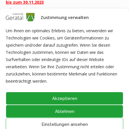
bis zum 30.11.2023
unter
JF-Leiter@gemeinde-geratal.de
oder über
Facebook
unter
Zustimmung verwalten
Feuerwehr Geratal an.
Um Ihnen ein optimales Erlebnis zu bieten, verwenden wir
In der Anmeldung nennt Ihr uns bitte den Namen des Kindes
Technologien wie Cookies, um Geräteinformationen zu
und die genaue Adresse. Da die Nikoläuse nicht klingeln
speichern und/oder darauf zuzugreifen. Wenn Sie diesen
werden, solltet Ihr Eure Stiefel gut sichtbar und zugänglich im
Technologien zustimmen, können wir Daten wie das
Hauseingang bereitstellen.
Surfverhalten oder eindeutige IDs auf dieser Website
verarbeiten. Wenn Sie Ihre Zustimmung nicht erteilen oder
Eure (Jugend-) Feuerwehr Geratal
zurückziehen, können bestimmte Merkmale und Funktionen
beeinträchtigt werden.
Akzeptieren
Ablehnen
@2026 - Alle Rechte vorbehalten durch
Gemeinde Geratal
IMPRESSUM
|
DATENSCHUTZ
|
Thüringer Transparenzportal
Einstellungen ansehen