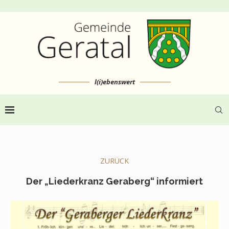
l(i)ebenswert
ZURÜCK
Der „Liederkranz Geraberg“ informiert