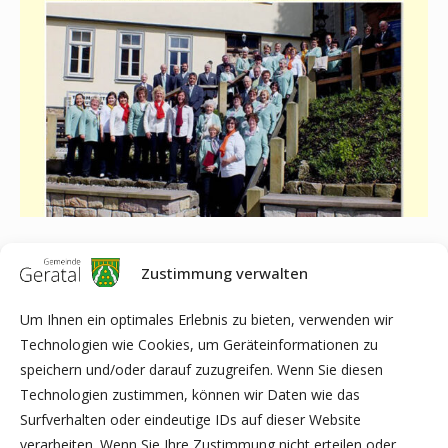
Wir freuen uns auf neue Sängerinnen und Sänger, gern auch
Zustimmung verwalten
aus anderen Gemeinden, welche mit uns gemeinsam singen
möchten.
Um Ihnen ein optimales Erlebnis zu bieten, verwenden wir
Technologien wie Cookies, um Geräteinformationen zu
Die Chorproben für den Chor „Best Agers“ finden immer am
speichern und/oder darauf zuzugreifen. Wenn Sie diesen
Montag um 19:30 Uhr in Geraberg (ehemalige Schieferschule),
Technologien zustimmen, können wir Daten wie das
für den Kinderchor immer am Mittwoch um 18:30 Uhr in dem
Surfverhalten oder eindeutige IDs auf dieser Website
Haus der Musik in Geraberg (Arlesberger Kreisel) und für den
verarbeiten. Wenn Sie Ihre Zustimmung nicht erteilen oder
Chor „Corona Carminum“ um 19:30 Uhr, ebenfalls in dem Haus