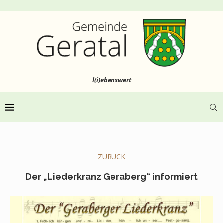
l(i)ebenswert
ZURÜCK
Der „Liederkranz Geraberg“ informiert