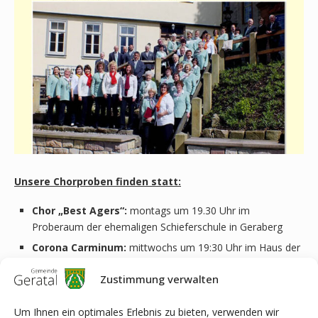
Unsere Chorproben finden statt:
Chor „Best Agers“:
montags um 19.30 Uhr im
Proberaum der ehemaligen Schieferschule in Geraberg
Corona Carminum:
mittwochs um 19:30 Uhr im Haus der
Musik am Arlesberger Kreisel
Zustimmung verwalten
Wir freuen uns auf neue Sänger, gern auch aus anderen
Um Ihnen ein optimales Erlebnis zu bieten, verwenden wir
Gemeinden des Geratals, welche mit uns gemeinsam singen