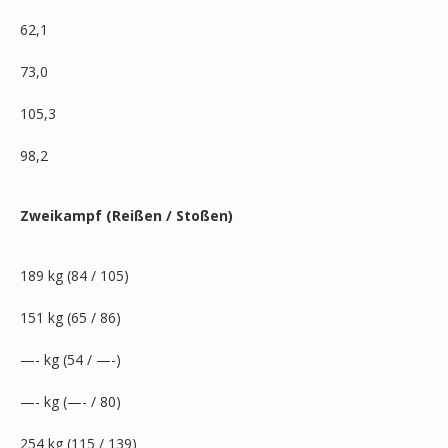
62,1
73,0
105,3
98,2
Zweikampf (Reißen / Stoßen)
189 kg (84 / 105)
151 kg (65 / 86)
—- kg (54 / —-)
—- kg (—- / 80)
254 kg (115 / 139)