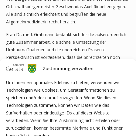
Ortschaftsbürgermeister Geschwendas Axel Riebel entgegen.
Alle sind sichtlich erleichtert und begrüßen die neue
Allgemeinmedizinerin recht herzlich.
Frau Dr. med. Grahmann bedankt sich für die außerordentlich
gute Zusammenarbeit, die schnelle Umsetzung der
Umbaumaßnahmen und die überreichten Präsente.
Perspektivisch ist vorgesehen, dass die Sprechzeiten noch
erweitert werden.
Zustimmung verwalten
Wir heißen Frau Dr. med. Christin Grahmann und ihre
Um Ihnen ein optimales Erlebnis zu bieten, verwenden wir
Arzthelferin herzlich in der Gemeinde Geratal willkommen und
Technologien wie Cookies, um Geräteinformationen zu
wünschen alles Gute, viel Erfolg und eine Menge zufriedene
speichern und/oder darauf zuzugreifen. Wenn Sie diesen
Patienten!
Technologien zustimmen, können wir Daten wie das
Surfverhalten oder eindeutige IDs auf dieser Website
verarbeiten. Wenn Sie Ihre Zustimmung nicht erteilen oder
zurückziehen, können bestimmte Merkmale und Funktionen
beeinträchtigt werden.