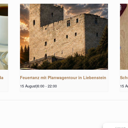
da
Feuertanz mit Planwagentour in Liebenstein
Sch
15 August|6:00
-
22:00
15 A