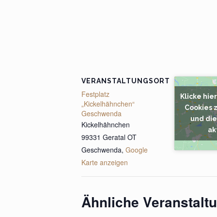
VERANSTALTUNGSORT
Festplatz
Klicke hie
„Kickelhähnchen“
Cookies 
Geschwenda
und die
Kickelhähnchen
ak
99331 Geratal OT
Geschwenda
,
Google
Karte anzeigen
Ähnliche Veranstalt