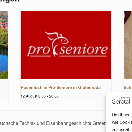
Rosenfest im Pro-Seniore in Gräfenroda
Sch
12 August|8:00
-
20:00
15 A
Um Ihnen e
wie Cooki
Weihn
istorische Technik und Eisenbahngeschichte Gräfenroda
zuzugreif