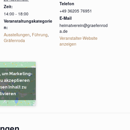
Telefon
Zeit:
+49 36205 76951
14:00 - 18:00
E-Mail
Veranstaltungskategorie
heimatverein@graefenrod
n:
a.de
Ausstellungen
,
Führung
,
Veranstalter-Website
Gräfenroda
anzeigen
r, um Marketing-
zu akzeptieren
sen Inhalt zu
tivieren
ungen