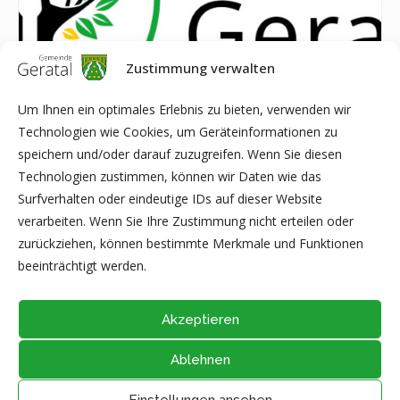
Zustimmung verwalten
Um Ihnen ein optimales Erlebnis zu bieten, verwenden wir
Technologien wie Cookies, um Geräteinformationen zu
speichern und/oder darauf zuzugreifen. Wenn Sie diesen
10. Sitzung des Seniorenbeirates der Gemeinde Geratal
Technologien zustimmen, können wir Daten wie das
26 August|14:00
-
17:00
Surfverhalten oder eindeutige IDs auf dieser Website
verarbeiten. Wenn Sie Ihre Zustimmung nicht erteilen oder
zurückziehen, können bestimmte Merkmale und Funktionen
Beachparty im Freibad
Heidegottesdienst „Auf der Heide“ in
beeinträchtigt werden.
Frankenhain
Geraberg
Akzeptieren
Ablehnen
@2026 - Alle Rechte vorbehalten durch
Gemeinde Geratal
IMPRESSUM
|
DATENSCHUTZ
|
Thüringer Transparenzportal
Einstellungen ansehen