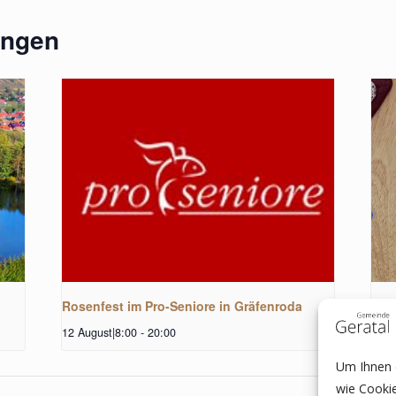
ungen
Rosenfest im Pro-Seniore in Gräfenroda
Sch
12 August|8:00
-
20:00
15 A
Um Ihnen e
wie Cooki