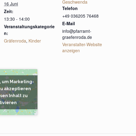
Geschwenda
16 Juni
Telefon
Zeit:
+49 036205 76468
13:30 - 14:00
E-Mail
Veranstaltungskategorie
info@pfarramt-
n:
graefenroda.de
Gräfenroda
,
Kinder
Veranstalter-Website
anzeigen
r, um Marketing-
zu akzeptieren
sen Inhalt zu
tivieren