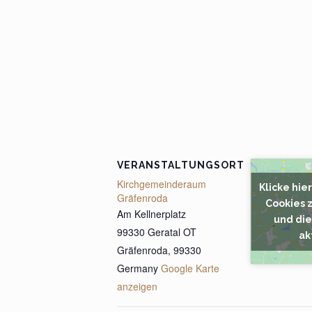
VERANSTALTUNGSORT
Kirchgemeinderaum
Klicke hie
Gräfenroda
Cookies 
Am Kellnerplatz
und die
99330 Geratal OT
ak
Gräfenroda
,
99330
Germany
Google Karte
anzeigen