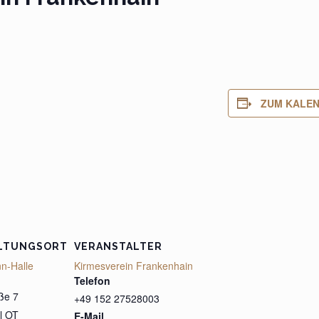
ZUM KALEN
LTUNGSORT
VERANSTALTER
n-Halle
Kirmesverein Frankenhain
Telefon
ße 7
+49 152 27528003
l OT
E-Mail