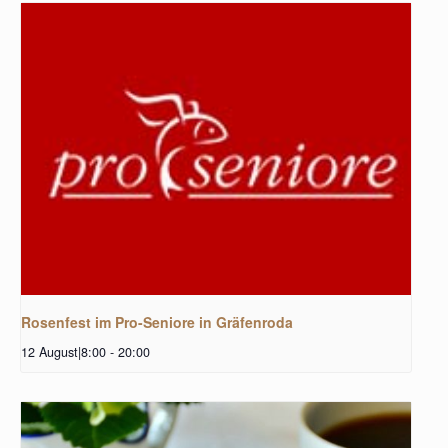
Rosenfest im Pro-Seniore in Gräfenroda
12 August|8:00
-
20:00