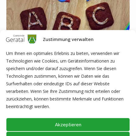
Zustimmung verwalten
Um Ihnen ein optimales Erlebnis zu bieten, verwenden wir
Technologien wie Cookies, um Geräteinformationen zu
speichern und/oder darauf zuzugreifen. Wenn Sie diesen
Schuleinführung in Geschwenda
Technologien zustimmen, können wir Daten wie das
15 August|10:00
-
12:00
Surfverhalten oder eindeutige IDs auf dieser Website
verarbeiten. Wenn Sie Ihre Zustimmung nicht erteilen oder
zurückziehen, können bestimmte Merkmale und Funktionen
Fortschreibung des Radverkehrskonzeptes des
Tag des Laufens in
beeinträchtigt werden.
Geschwenda
Ilm-Kreises in Gräfenroda
Akzeptieren