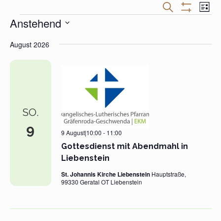
Veranstaltungen
Veran
SUCHE
LISTE
Suche
Ansic
Filter
Veranstaltungen
Anstehend
und
Navig
Anzeigen
Ansichten,
Datum
Navigation
August 2026
wählen.
SO.
9
9 August|10:00
-
11:00
Gottesdienst mit Abendmahl in
Liebenstein
St. Johannis Kirche Liebenstein
Hauptstraße,
99330 Geratal OT Liebenstein