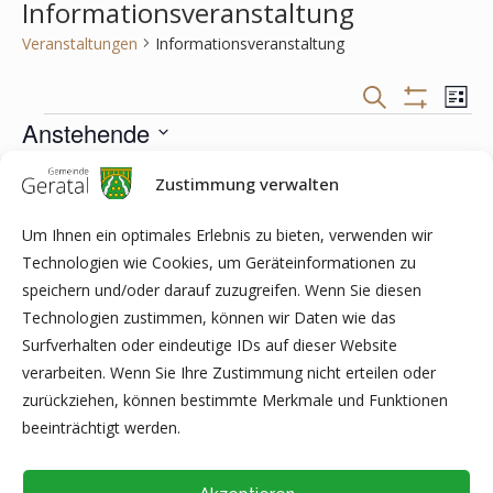
Informationsveranstaltung
Veranstaltungen
Informationsveranstaltung
Veranstaltungen
Veran
SUCHE
LISTE
Suche
Ansic
Filter
Veranstaltungen
Anstehende
und
Navig
Anzeigen
Ansichten,
Datum
Navigation
wählen.
Zustimmung verwalten
Heute
NÄCHSTE
Veranstaltungen
Vorherige
VERANS
Um Ihnen ein optimales Erlebnis zu bieten, verwenden wir
Technologien wie Cookies, um Geräteinformationen zu
KALENDER ABONNIEREN
speichern und/oder darauf zuzugreifen. Wenn Sie diesen
Technologien zustimmen, können wir Daten wie das
Surfverhalten oder eindeutige IDs auf dieser Website
verarbeiten. Wenn Sie Ihre Zustimmung nicht erteilen oder
zurückziehen, können bestimmte Merkmale und Funktionen
beeinträchtigt werden.