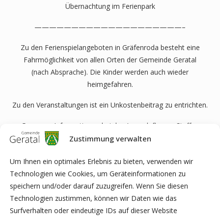
Übernachtung im Ferienpark
————————————————————–
Zu den Ferienspielangeboten in Gräfenroda besteht eine
Fahrmöglichkeit von allen Orten der Gemeinde Geratal
(nach Absprache). Die Kinder werden auch wieder
heimgefahren.
Zu den Veranstaltungen ist ein Unkostenbeitrag zu entrichten.
Genauere Informationen bei den Jugendpflegern Steffen
Fischer unter 0160 8000575
Zustimmung verwalten
oder bei Melanie Rook unter 036205 71923.
Um Ihnen ein optimales Erlebnis zu bieten, verwenden wir
Technologien wie Cookies, um Geräteinformationen zu
Anmeldungen mit Anzahlung werden ab sofort
speichern und/oder darauf zuzugreifen. Wenn Sie diesen
entgegengenommen.
Technologien zustimmen, können wir Daten wie das
Surfverhalten oder eindeutige IDs auf dieser Website
Berichte und Fotoserien über Veranstaltungen und Ferienspiele