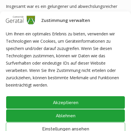
Insgesamt war es ein gelungener und abwechslungsreicher
Abend, herzlichen Dank an die Organisatoren sowie die vielen
Zustimmung verwalten
engagierten Freiwilligen, die tagtäglich ihre Freizeit einem
guten Zweck widmen.
Um Ihnen ein optimales Erlebnis zu bieten, verwenden wir
Pressestelle Gemeindeverwaltung Geratal
Technologien wie Cookies, um Geräteinformationen zu
speichern und/oder darauf zuzugreifen. Wenn Sie diesen
Technologien zustimmen, können wir Daten wie das
Surfverhalten oder eindeutige IDs auf dieser Website
verarbeiten. Wenn Sie Ihre Zustimmung nicht erteilen oder
zurückziehen, können bestimmte Merkmale und Funktionen
beeinträchtigt werden.
Akzeptieren
Ablehnen
@2026 - Alle Rechte vorbehalten durch
Gemeinde Geratal
IMPRESSUM
|
DATENSCHUTZ
|
Thüringer Transparenzportal
Einstellungen ansehen