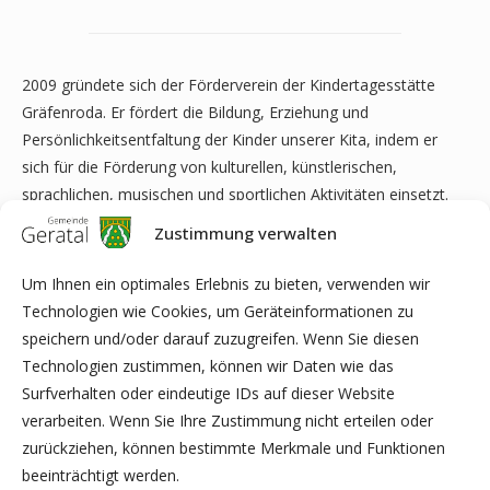
2009 gründete sich der Förderverein der Kindertagesstätte
Gräfenroda. Er fördert die Bildung, Erziehung und
Persönlichkeitsentfaltung der Kinder unserer Kita, indem er
sich für die Förderung von kulturellen, künstlerischen,
sprachlichen, musischen und sportlichen Aktivitäten einsetzt.
Auch unterstützt uns der Förderverein jederzeit bei spontan
Zustimmung verwalten
benötigten Anschaffungen sowie bei länger geplanten großen
Investitionen und Projekten.
Um Ihnen ein optimales Erlebnis zu bieten, verwenden wir
Technologien wie Cookies, um Geräteinformationen zu
Die benötigten Mittel erwirkt der Verein durch Veranstaltungen,
speichern und/oder darauf zuzugreifen. Wenn Sie diesen
Spenden jeglicher Art und sonstige Zuwendungen und
Technologien zustimmen, können wir Daten wie das
Einnahmen. Es werden keine Mitgliedsbeiträge erhoben.
Surfverhalten oder eindeutige IDs auf dieser Website
Mitglied des Vereins kann jede vollgeschäftsfähige natürliche
verarbeiten. Wenn Sie Ihre Zustimmung nicht erteilen oder
und jede juristische Person werden.
zurückziehen, können bestimmte Merkmale und Funktionen
beeinträchtigt werden.