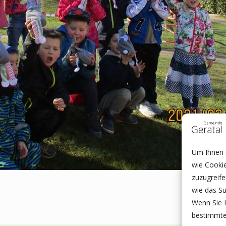
Um Ihnen e
wie Cooki
zuzugreif
wie das Su
Wenn Sie I
bestimmte