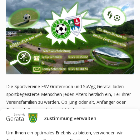
Die Sportvereine FSV Gräfenroda und SpVgg Geratal laden
sportbegeisterte Menschen jeden Alters herzlich ein, Teil ihrer
Vereinsfamilien zu werden. Ob jung oder alt, Anfänger oder
Fortgeschrittener – bei uns ist jeder willkommen!
Zustimmung verwalten
Unsere Vereine bieten ein breites Spektrum an sportlichen und
gesellschaftlichen Aktivitäten. Gemeinsam möchten wir unsere
Um Ihnen ein optimales Erlebnis zu bieten, verwenden wir
Leidenschaft für den Sport teilen und den Teamgeist fördern.