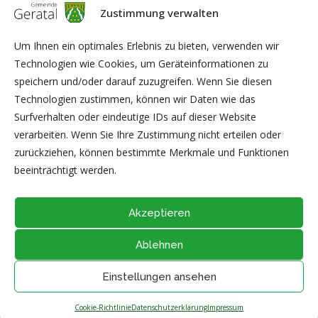
wachsen und glücklich zusammenleben.
Zustimmung verwalten
In gemütlicher Runde bei Kaffee und Kuchen übergab der
Um Ihnen ein optimales Erlebnis zu bieten, verwenden wir
Ortschaftsbürgermeister 100,- Euro Begrüßungsgeld an jede
Technologien wie Cookies, um Geräteinformationen zu
Familie.
speichern und/oder darauf zuzugreifen. Wenn Sie diesen
Technologien zustimmen, können wir Daten wie das
Die Feierstunde wurde vom Kindergarten und dem Heimat-
Surfverhalten oder eindeutige IDs auf dieser Website
und Fremdenverkehrsverein unterstützt.
verarbeiten. Wenn Sie Ihre Zustimmung nicht erteilen oder
zurückziehen, können bestimmte Merkmale und Funktionen
Foto: Renè Albrecht
beeinträchtigt werden.
Akzeptieren
Ablehnen
@2026 - Alle Rechte vorbehalten durch
Gemeinde Geratal
IMPRESSUM
|
DATENSCHUTZ
|
Thüringer Transparenzportal
Einstellungen ansehen
NACH OBEN
Cookie-Richtlinie
Datenschutzerklärung
Impressum