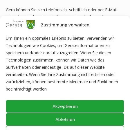
Gern können Sie sich telefonisch, schriftlich oder per E-Mail
unter dem Stichwort „Grünflächenpatenschaft“ an die
Gemeinde Geratal wenden:
Zustimmung verwalten
Gemeinde Geratal
Um Ihnen ein optimales Erlebnis zu bieten, verwenden wir
An der Glashütte 3
Technologien wie Cookies, um Geräteinformationen zu
99330 Geratal OT Gräfenroda
speichern und/oder darauf zuzugreifen. Wenn Sie diesen
Technologien zustimmen, können wir Daten wie das
Telefon: 036205-9330
Surfverhalten oder eindeutige IDs auf dieser Website
E-Mail:
info@gemeinde-geratal.de
verarbeiten. Wenn Sie Ihre Zustimmung nicht erteilen oder
zurückziehen, können bestimmte Merkmale und Funktionen
Wir freuen uns auf Ihr Engagement!
beeinträchtigt werden.
Akzeptieren
Ablehnen
@2026 - Alle Rechte vorbehalten durch
Gemeinde Geratal