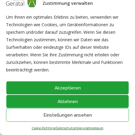
Zustimmung verwalten
An der Glashütte 3
99330 Geratal
Um Ihnen ein optimales Erlebnis zu bieten, verwenden wir
036205/93313
Technologien wie Cookies, um Geräteinformationen zu
speichern und/oder darauf zuzugreifen. Wenn Sie diesen
Technologien zustimmen, können wir Daten wie das
Surfverhalten oder eindeutige IDs auf dieser Website
verarbeiten. Wenn Sie Ihre Zustimmung nicht erteilen oder
zurückziehen, können bestimmte Merkmale und Funktionen
@2026 - Alle Rechte vorbehalten durch
Gemeinde Geratal
beeinträchtigt werden.
IMPRESSUM
|
DATENSCHUTZ
|
Thüringer Transparenzportal
NACH OBEN
Akzeptieren
Ablehnen
Einstellungen ansehen
Cookie-Richtlinie
Datenschutzerklärung
Impressum