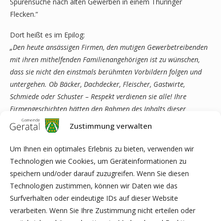
Spurensuche nach alten Gewerben in einem Thüringer
Flecken.“
Dort heißt es im Epilog:
„Den heute ansässigen Firmen, den mutigen Gewerbetreibenden
mit ihren mithelfenden Familienangehörigen ist zu wünschen,
dass sie nicht den einstmals berühmten Vorbildern folgen und
untergehen. Ob Bäcker, Dachdecker, Fleischer, Gastwirte,
Schmiede oder Schuster – Respekt verdienen sie alle! Ihre
Firmengeschichten hätten den Rahmen des Inhalts dieser
Herausgabe gesprengt. Sie geben Anlass, Gedanken reifen zu
Zustimmung verwalten
lassen, eine nächste Ausgabe in Augenschein zu nehmen.“
(Greßler, 2012, S. 235).
Um Ihnen ein optimales Erlebnis zu bieten, verwenden wir
Technologien wie Cookies, um Geräteinformationen zu
Nunmehr sind unsere Gedanken gereift und zu Papier
speichern und/oder darauf zuzugreifen. Wenn Sie diesen
gebracht. Sie werden in fünf Bänden ihren Widerhall finden.
Technologien zustimmen, können wir Daten wie das
Seien Sie gespannt.
Surfverhalten oder eindeutige IDs auf dieser Website
verarbeiten. Wenn Sie Ihre Zustimmung nicht erteilen oder
Jochen Ehrhardt und Rotraut Greßler