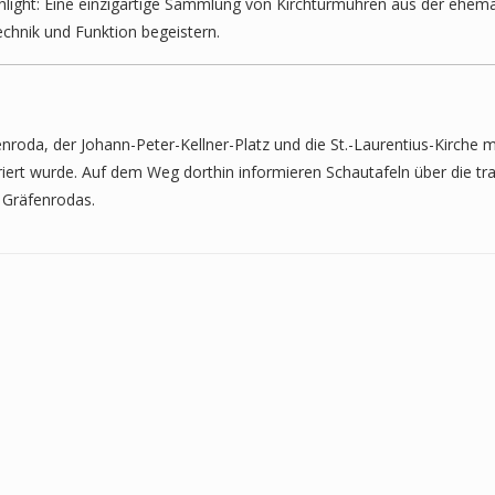
hlight: Eine einzigartige Sammlung von Kirchturmuhren aus der ehem
Technik und Funktion begeistern.
nroda, der Johann-Peter-Kellner-Platz und die St.-Laurentius-Kirche mi
iert wurde. Auf dem Weg dorthin informieren Schautafeln über die trad
e Gräfenrodas.