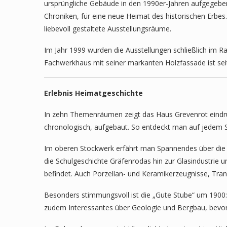
ursprüngliche Gebäude in den 1990er-Jahren aufgegeben
Chroniken, für eine neue Heimat des historischen Erb
liebevoll gestaltete Ausstellungsräume.
Im Jahr 1999 wurden die Ausstellungen schließlich im 
Fachwerkhaus mit seiner markanten Holzfassade ist se
Erlebnis Heimatgeschichte
In zehn Themenräumen zeigt das Haus Grevenrot eindruck
chronologisch, aufgebaut. So entdeckt man auf jedem S
Im oberen Stockwerk erfährt man Spannendes über die 
die Schulgeschichte Gräfenrodas hin zur Glasindustrie u
befindet. Auch Porzellan- und Keramikerzeugnisse, Tra
Besonders stimmungsvoll ist die „Gute Stube“ um 1900: 
zudem Interessantes über Geologie und Bergbau, bevor d