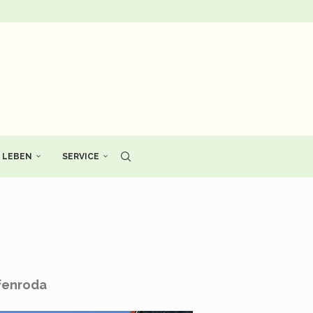
LEBEN
SERVICE
äfenroda