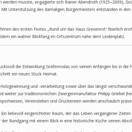
 werden musste, engagierte sich Rainer Abendroth (1925–2009), Grü
es. Mit Unterstützung des damaligen Bürgermeisters entstanden in
Rahmen des ersten Festes „Rund um das Haus Grevenrot“ feierlich erö
itdem ein wahrer Blickfang im Ortszentrum nahe dem Lindenplatz.
svoll die Entwicklung Gräfenrodas von seinen Anfängen bis in die Ne
chritt ein neues Stück Heimat.
Holzgewinnung und -verarbeitung sowie über das längst verschwunde
nd weiter zur traditionsreichen Zwergenmanufaktur Philipp Griebel (he
nsportwesen, Vereinsleben und Druckereien werden anschaulich präsen
Ein liebevoll eingerichteter Raum, der das Leben vergangener Zeiten
er Rundgang mit einem Blick in eine historische Küche seinen Abschl