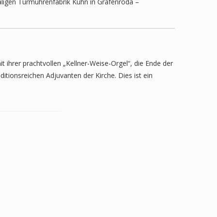
aligen Turmuhrenfabrik Kühn in Gräfenroda –
t ihrer prachtvollen „Kellner-Weise-Orgel“, die Ende der
itionsreichen Adjuvanten der Kirche. Dies ist ein