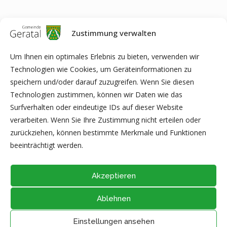
Zustimmung verwalten
Anmerkung:
Je nach Software auf Ihrem Computer kann es
zu Problemen bei der Anzeige, beim Ausfüllen bzw. beim
Um Ihnen ein optimales Erlebnis zu bieten, verwenden wir
Ausdrucken von PDF-Dokumenten kommen. In diesem Fall
Technologien wie Cookies, um Geräteinformationen zu
speichern Sie bitte die Datei direkt auf Ihrem Computer ab (z.B.
speichern und/oder darauf zuzugreifen. Wenn Sie diesen
auf dem Desktop) und öffnen diese anschließend mit der
Technologien zustimmen, können wir Daten wie das
aktuellen Version von Adobe Acrobat Reader (kostenfreie
Surfverhalten oder eindeutige IDs auf dieser Website
Software zur Anzeige von PDF-Dokumenten) oder eines der
verarbeiten. Wenn Sie Ihre Zustimmung nicht erteilen oder
hier gelisteten Programme
(Liste unvollständig).
zurückziehen, können bestimmte Merkmale und Funktionen
beeinträchtigt werden.
Akzeptieren
Ablehnen
@2026 - Alle Rechte vorbehalten durch
Gemeinde Geratal
IMPRESSUM
|
DATENSCHUTZ
|
Thüringer Transparenzportal
Einstellungen ansehen