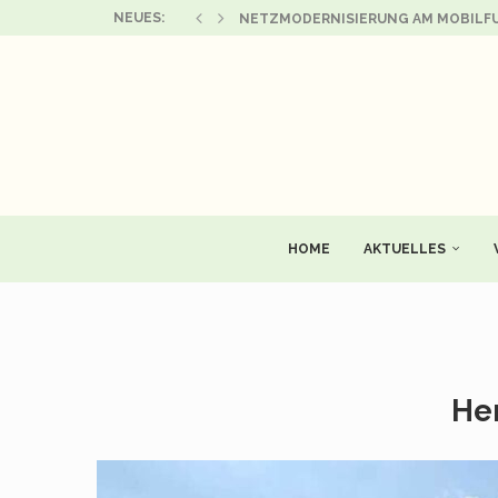
NEUES:
NETZMODERNISIERUNG AM MOBILFU
SONDERAUSSTELLUNG „LEBEN UND W
AUSSCHREIBUNG ZUR NEUVERPACHTU
GEMEINDEVERWALTUNG GERATAL BLEI
ZWEI ERFOLGREICHE AUFTRITTE DES
AUFRUF ZUR MITGESTALTUNG EINER 
FAMILIENFEST IM KINDERGARTEN PFI
BEKANNTMACHUNG DER BESCHLÜSSE
THSV 1886 GESCHWENDA – ABTEILU
HOME
AKTUELLES
Her