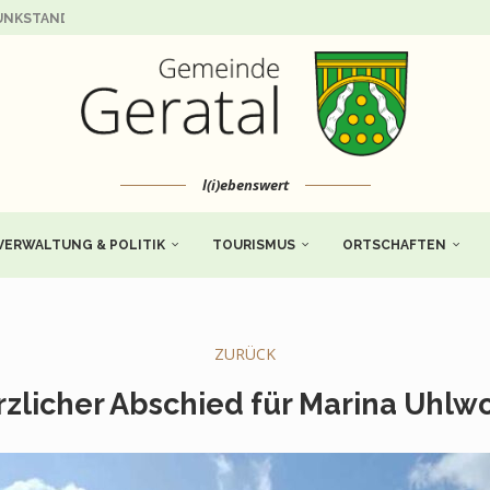
NKSTANDORT DER DEUTSCHEN TELEKOM – STANDORT...
IRKEN OTTO VON GUERICKE“ IM...
NG DES GEMEINSCHAFTLICHEN JAGDBEZIRKES LIEBENSTEIN II...
BT IN DER WOCHE VOM 21.09....
 LIEDERKRANZES GERABERG E.V.
FAMILIEN- UND FREIZEITKARTE
FFIKUS IN GESCHWENDA – EINE...
 DER JAGDGENOSSENSCHAFT LIEBENSTEIN – VERSAMMLUNG...
NG LEICHTATHLETIK
l(i)ebenswert
VERWALTUNG & POLITIK
TOURISMUS
ORTSCHAFTEN
ZURÜCK
zlicher Abschied für Marina Uhlw