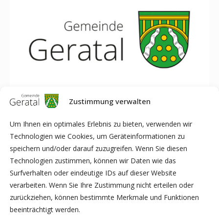
Zustimmung verwalten
Der
Bürgerservice
der Gemeindeverwal­tung
Um Ihnen ein optimales Erlebnis zu bieten, verwenden wir
Geratal bleibt am
Samstag
, den
06.11.2021
,
Technologien wie Cookies, um Geräteinformationen zu
aus betrieblichen Gründen
geschlossen
.
speichern und/oder darauf zuzugreifen. Wenn Sie diesen
Technologien zustimmen, können wir Daten wie das
Ich hoffe auf Ihr Verständnis.
Surfverhalten oder eindeutige IDs auf dieser Website
verarbeiten. Wenn Sie Ihre Zustimmung nicht erteilen oder
Dr. Elliger
zurückziehen, können bestimmte Merkmale und Funktionen
Amtsleiter Ordnungsverwaltung
beeinträchtigt werden.