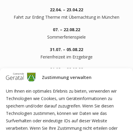
22.04. – 23.04.22
Fahrt zur Erding Therme mit Übernachtung in München
07. – 22.08.22
Sommerferienspiele
31.07. – 05.08.22
Ferienfreizeit im Erzgebirge
21.08. – 22.08.22
Heidepark Soltau mit Übernachtung
Zustimmung verwalten
17.10. – 21.10.22
Um Ihnen ein optimales Erlebnis zu bieten, verwenden wir
Herbstferienspiele – Projekt Jugendwanderweg
Technologien wie Cookies, um Geräteinformationen zu
speichern und/oder darauf zuzugreifen. Wenn Sie diesen
24.10. – 29.10.22
Technologien zustimmen, können wir Daten wie das
Herbstferienspiele
Surfverhalten oder eindeutige IDs auf dieser Website
verarbeiten. Wenn Sie Ihre Zustimmung nicht erteilen oder
28.10. – 29.10.22