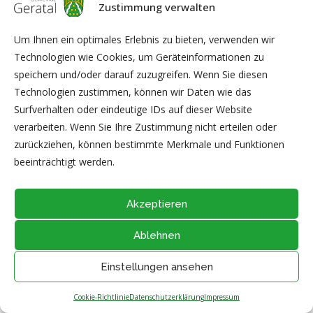
Zustimmung verwalten
99331 Geratal OT Geraberg
Um Ihnen ein optimales Erlebnis zu bieten, verwenden wir
0175 241 12 740
Technologien wie Cookies, um Geräteinformationen zu
E-Mail:
kvs09@web.de
speichern und/oder darauf zuzugreifen. Wenn Sie diesen
Technologien zustimmen, können wir Daten wie das
Surfverhalten oder eindeutige IDs auf dieser Website
verarbeiten. Wenn Sie Ihre Zustimmung nicht erteilen oder
zurückziehen, können bestimmte Merkmale und Funktionen
beeinträchtigt werden.
@2026 - Alle Rechte vorbehalten durch
Gemeinde Geratal
IMPRESSUM
|
DATENSCHUTZ
|
Thüringer Transparenzportal
Akzeptieren
NACH OBEN
Ablehnen
Einstellungen ansehen
Cookie-Richtlinie
Datenschutzerklärung
Impressum