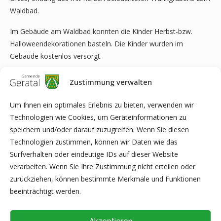
Waldbad.
Im Gebäude am Waldbad konnten die Kinder Herbst-bzw.
Halloweendekorationen basteln. Die Kinder wurden im
Gebäude kostenlos versorgt.
Wir sagen
DANKE
an die zahlreichen Gäste aus Nah und Fern,
Zustimmung verwalten
allen Mitgliedern und Helfern, der Feuerwehr Geratal, dem
Spielmannszug Geschwenda, der Gemeinde Geratal, allen
Um Ihnen ein optimales Erlebnis zu bieten, verwenden wir
Sponsoren sowie den Unternehmen des Geratals,
Technologien wie Cookies, um Geräteinformationen zu
insbesondere Lars Pitan, für die finanzielle Unterstützung der
speichern und/oder darauf zuzugreifen. Wenn Sie diesen
Veranstaltung.
Technologien zustimmen, können wir Daten wie das
Surfverhalten oder eindeutige IDs auf dieser Website
verarbeiten. Wenn Sie Ihre Zustimmung nicht erteilen oder
Text und Bilder:
zurückziehen, können bestimmte Merkmale und Funktionen
Waldbadverein Geschwenda e.V.
beeinträchtigt werden.
Akzeptieren