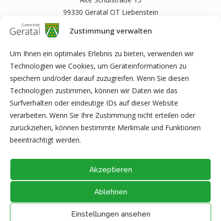
99330 Geratal OT Liebenstein
Zustimmung verwalten
(0172) 3718579
E-Mail:
info@liebensteiner-musikanten.de
Um Ihnen ein optimales Erlebnis zu bieten, verwenden wir
Technologien wie Cookies, um Geräteinformationen zu
speichern und/oder darauf zuzugreifen. Wenn Sie diesen
Technologien zustimmen, können wir Daten wie das
www.liebensteiner-musikanten.de
Surfverhalten oder eindeutige IDs auf dieser Website
verarbeiten. Wenn Sie Ihre Zustimmung nicht erteilen oder
zurückziehen, können bestimmte Merkmale und Funktionen
beeinträchtigt werden.
Akzeptieren
Ablehnen
@2026 - Alle Rechte vorbehalten durch
Gemeinde Geratal
IMPRESSUM
|
DATENSCHUTZ
|
Thüringer Transparenzportal
Einstellungen ansehen