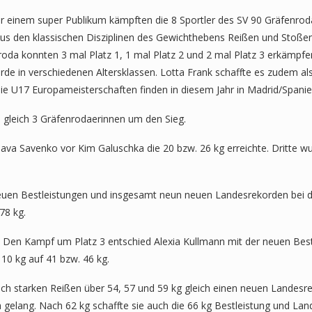
Vor einem super Publikum kämpften die 8 Sportler des SV 90 Gräfenr
us den klassischen Disziplinen des Gewichthebens Reißen und Stoßen 
oda konnten 3 mal Platz 1, 1 mal Platz 2 und 2 mal Platz 3 erkämpfen
de in verschiedenen Altersklassen. Lotta Frank schaffte es zudem al
ie U17 Europameisterschaften finden in diesem Jahr in Madrid/Spanien
 gleich 3 Gräfenrodaerinnen um den Sieg.
ava Savenko vor Kim Galuschka die 20 bzw. 26 kg erreichte. Dritte 
euen Bestleistungen und insgesamt neun neuen Landesrekorden bei den
78 kg.
. Den Kampf um Platz 3 entschied Alexia Kullmann mit der neuen Best
10 kg auf 41 bzw. 46 kg.
ch starken Reißen über 54, 57 und 59 kg gleich einen neuen Landesre
 gelang. Nach 62 kg schaffte sie auch die 66 kg Bestleistung und Lan