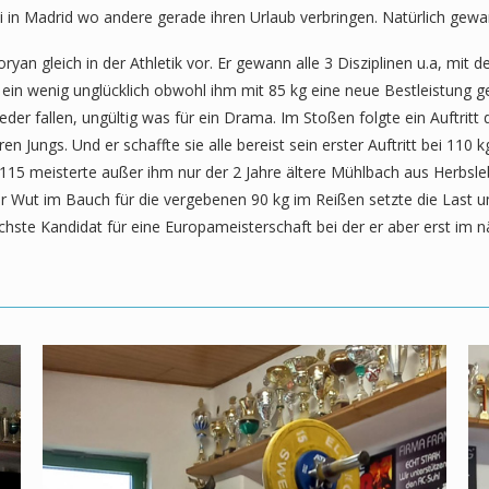
i in Madrid wo andere gerade ihren Urlaub verbringen. Natürlich gew
yan gleich in der Athletik vor. Er gewann alle 3 Disziplinen u.a, mi
ein wenig unglücklich obwohl ihm mit 85 kg eine neue Bestleistung g
ieder fallen, ungültig was für ein Drama. Im Stoßen folgte ein Auftri
en Jungs. Und er schaffte sie alle bereist sein erster Auftritt bei 11
115 meisterte außer ihm nur der 2 Jahre ältere Mühlbach aus Herbsle
r Wut im Bauch für die vergebenen 90 kg im Reißen setzte die Last um
ächste Kandidat für eine Europameisterschaft bei der er aber erst im 