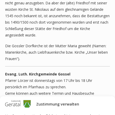
nicht genau anzugeben. Da aber der (alte) Friedhof mit seiner
wüsten Kirche St. Nikolaus auf dem gleichnamigen Gelände
1545 noch bekannt ist, ist anzunehmen, dass die Bestattungen
bis 1490/1500 noch dort vorgenommen wurden und erst nach
Schließung dieser Stätte der Friedhof um die Kirche
angesiedelt wurde.
Die Gossler Dorfkirche ist der Mutter Maria geweiht (Namen:
Marienkirche, auch Liebfrauenkirche bzw. Kirche „Unser lieben
Frauen“).
Evang. Luth. Kirchgemeinde Gossel
Pfarrer Lörzer ist donnerstags von 17 Uhr bis 18 Uhr
persönlich im Pfarrhaus zu sprechen.
Gerne können auch weitere Termin und Hausbesuche
telefonisch abgestimmt werden:
Zustimmung verwalten
Telefonnummer Pfarrer Lörzer: 0174/7264195
E-Mail:
pfr.loerzer@web.de